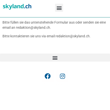
Movements ZRH
Special Colors
Airline Fleets CH
Bitte füllen sie das untenstehende Formular aus oder senden sie eine
email an redaktion@skyland.ch.
Bitte kontaktieren sie uns via email redaktion@skyland.ch.
© 2026 – skyland.ch