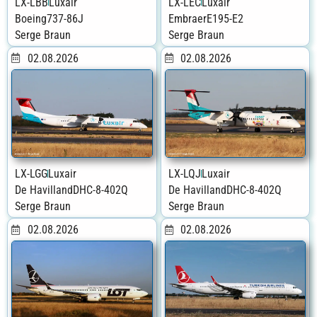
LX-LBB
Luxair
LX-LEC
Luxair
Boeing
737-86J
Embraer
E195-E2
Serge Braun
Serge Braun
02.08.2026
02.08.2026
LX-LGG
Luxair
LX-LQJ
Luxair
De Havilland
DHC-8-402Q
De Havilland
DHC-8-402Q
Serge Braun
Serge Braun
02.08.2026
02.08.2026