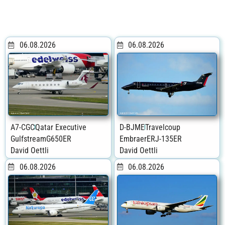
06.08.2026
06.08.2026
A7-CGC
Qatar Executive
D-BJME
Travelcoup
Gulfstream
G650ER
Embraer
ERJ-135ER
David Oettli
David Oettli
06.08.2026
06.08.2026