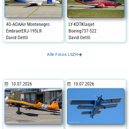
4O-AOA
Air Montenegro
LY-KDT
Klasjet
Embraer
ERJ-195LR
Boeing
737-522
David Oettli
David Oettli
Alle Fotos LSZH
10.07.2026
10.07.2026