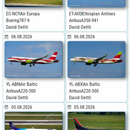
EC-NCY
Air Europa
ET-AVD
Ethiopian Airlines
Boeing
787-9
Airbus
A350-941
David Oettli
David Oettli
06.08.2026
06.08.2026
YL-ABN
Air Baltic
YL-ABX
Air Baltic
Airbus
A220-300
Airbus
A220-300
David Oettli
David Oettli
05.08.2026
05.08.2026