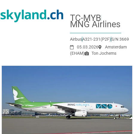
TC-MYB
MNG Airlines
Airbus
A321-231(P2F)
S/N 3669
05.03.2026
Amsterdam
(EHAM)
Ton Jochems