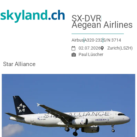
SX-DVR
Aegean Airlines
Airbus
A320-232
S/N 3714
02.07.2026
Zurich
(LSZH)
Paul Lüscher
Star Alliance