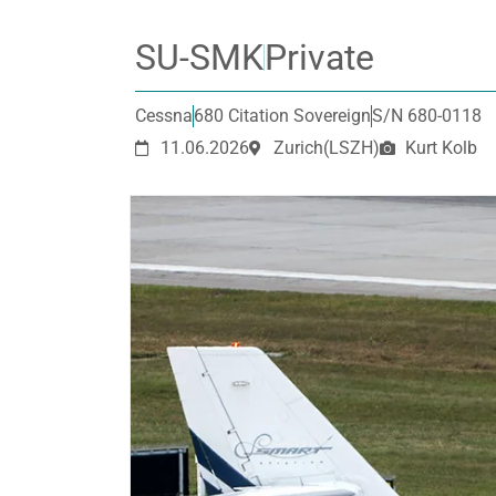
SU-SMK
Private
Cessna
680 Citation Sovereign
S/N 680-0118
11.06.2026
Zurich
(LSZH)
Kurt Kolb