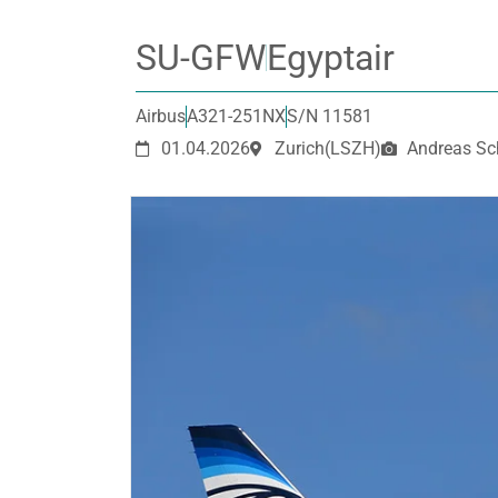
SU-GFW
Egyptair
Airbus
A321-251NX
S/N 11581
01.04.2026
Zurich
(LSZH)
Andreas Sc