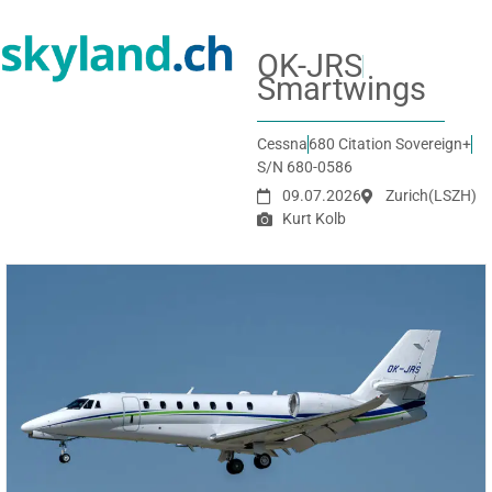
OK-JRS
Smartwings
Cessna
680 Citation Sovereign+
S/N 680-0586
09.07.2026
Zurich
(LSZH)
Kurt Kolb