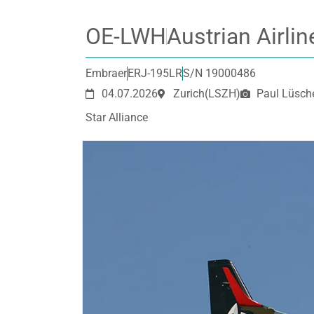
OE-LWH
Austrian Airlin
Embraer
ERJ-195LR
S/N 19000486
04.07.2026
Zurich
(LSZH)
Paul Lüsch
Star Alliance