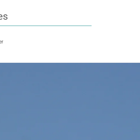
es
er