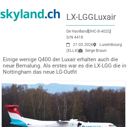
LX-LGG
Luxair
De Havilland
DHC-8-402Q
S/N 4418
27.03.2026
Luxembourg
(ELLX)
Serge Braun
Einige wenige Q400 der Luxair erhalten auch die
neue Bemalung. Als erstes war es die LX-LGG die in
Nottingham das neue LG-Outfit