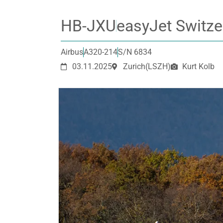
HB-JXU
easyJet Switze
Airbus
A320-214
S/N 6834
03.11.2025
Zurich
(LSZH)
Kurt Kolb