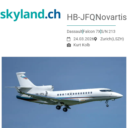
HB-JFQ
Novartis
Dassault
Falcon 7X
S/N 213
24.03.2026
Zurich
(LSZH)
Kurt Kolb