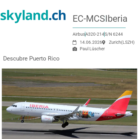
EC-MCS
Iberia
Airbus
A320-214
S/N 6244
14.06.2026
Zurich
(LSZH)
Paul Lüscher
Descubre Puerto Rico