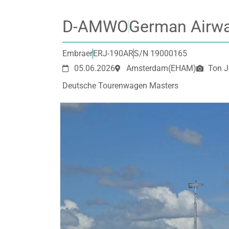
D-AMWO
German Airw
Embraer
ERJ-190AR
S/N 19000165
05.06.2026
Amsterdam
(EHAM)
Ton 
Deutsche Tourenwagen Masters