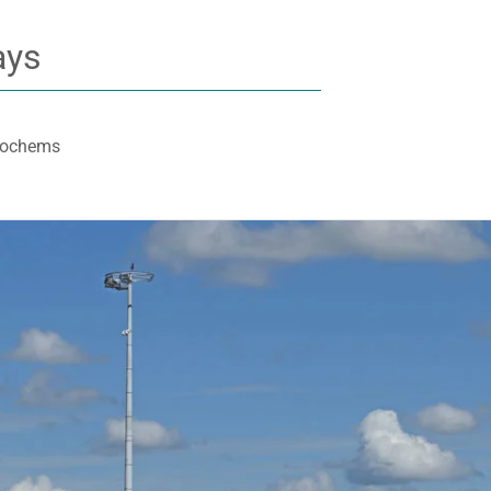
ays
Jochems