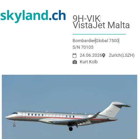
9H-VIK
VistaJet Malta
Bombardier
Global 7500
S/N 70105
24.06.2026
Zurich
(LSZH)
Kurt Kolb