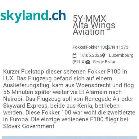
5Y-MMX
Alta Wings
Aviation
Fokker
Fokker 100
S/N 11373
18.05.2026
Luxembourg
(ELLX)
Serge Braun
Kurzer Fuelstop dieser seltenen Fokker F100 in
LUX. Das Flugzeug befand sich auf einem
Auslieferungsflug, kam aus Woensdrecht und flog
55 Minuten später weiter via El Alamein nach
Nairobi. Das Flugzeug soll von Renegade Air oder
Skyward Express, beide aus Kenia, betrieben
werden. Diese Fokker 100 war wohl die zweitletzte
in Europa. Die einzige verliebene F100 fliegt bei
Slovak Government